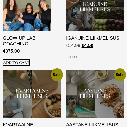
GLOW UP LAB
IGAKUINE LIIKMELISUS
COACHING
€
14.99
€
4.50
€
375.00
LIITU
ADD TO CART
Sale!
Sale!
KVARTAALNE
AASTANE LIIKMELISUS