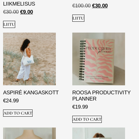
LIIKMELISUS
€
100.00
€
30.00
€
30.00
€
9.00
LIITU
LIITU
ASPIRÉ KANGASKOTT
ROOSA PRODUCTIVITY
PLANNER
€
24.99
€
19.99
ADD TO CART
ADD TO CART