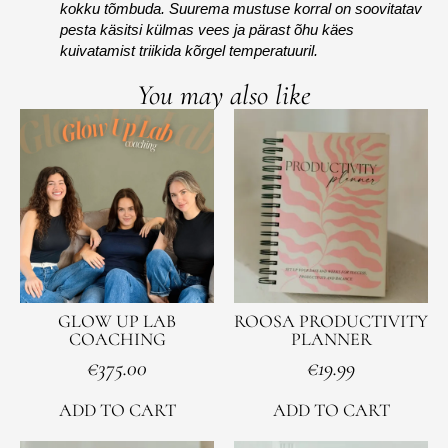
kokku tõmbuda. Suurema mustuse korral on soovitatav
pesta käsitsi külmas vees ja pärast õhu käes
kuivatamist triikida kõrgel temperatuuril.
You may also like
GLOW UP LAB
ROOSA PRODUCTIVITY
COACHING
PLANNER
€
375.00
€
19.99
ADD TO CART
ADD TO CART