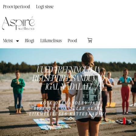
Prooviperiood
Logi sisse
Meist
Blogi
Liikmelisus
Pood
UUED TREENINGUD JA
RETSEPTID LISANDUVAD
IGAL NÄDALAL!
KÕIK OLEMASOLEV JA
LISANDUV ON SULLE ALATI
LIIKMELISUSES KÄTTESAADAV!