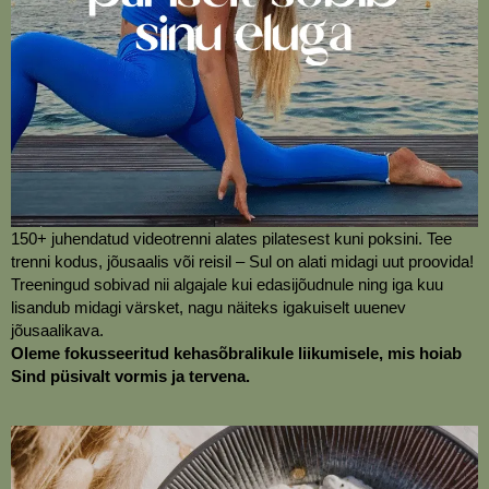
150+ juhendatud videotrenni alates pilatesest kuni poksini. Tee
trenni kodus, jõusaalis või reisil – Sul on alati midagi uut proovida!
Treeningud sobivad nii algajale kui edasijõudnule ning iga kuu
lisandub midagi värsket, nagu näiteks igakuiselt uuenev
jõusaalikava.
Oleme fokusseeritud kehasõbralikule liikumisele, mis hoiab
Sind püsivalt vormis ja tervena.