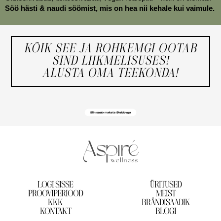
Söö hästi & naudi söömist, mis on hea nii kehale kui vaimule.
KÕIK SEE JA ROHKEMGI OOTAB
SIND LIIKMELISUSES!
ALUSTA OMA TEEKONDA!
LOGI SISSE
ÜRITUSED
PROOVIPERIOOD
MEIST
KKK
BRÄNDISAADIK
KONTAKT
BLOGI