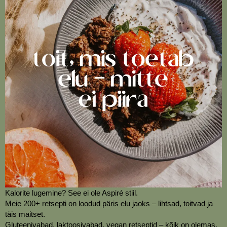
Kalorite lugemine? See ei ole Aspiré stiil.
Meie 200+ retsepti on loodud päris elu jaoks – lihtsad, toitvad ja
täis maitset.
Gluteenivabad, laktoosivabad, vegan retseptid – kõik on olemas.