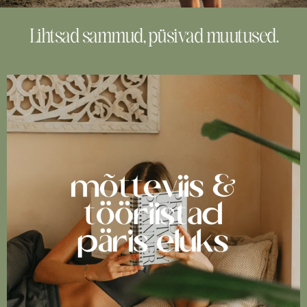
Lihtsad sammud, püsivad muutused.