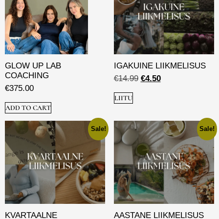
GLOW UP LAB
IGAKUINE LIIKMELISUS
COACHING
€
14.99
€
4.50
€
375.00
LIITU
ADD TO CART
Sale!
Sale!
KVARTAALNE
AASTANE LIIKMELISUS