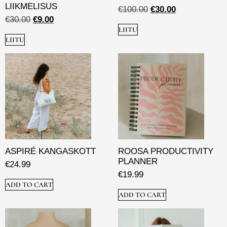
LIIKMELISUS
€
100.00
€
30.00
€
30.00
€
9.00
LIITU
LIITU
ASPIRÉ KANGASKOTT
ROOSA PRODUCTIVITY
PLANNER
€
24.99
€
19.99
ADD TO CART
ADD TO CART