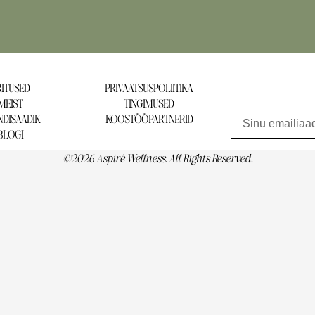
ITUSED
PRIVAATSUSPOLIITIKA
MEIST
TINGIMUSED
Liitu uudiskirjaga ja 
DISAADIK
KOOSTÖÖPARTNERID
BLOGI
©2026 Aspiré Wellness. All Rights Reserved.