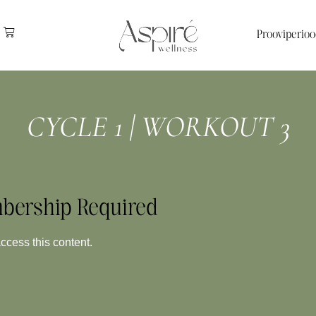
Prooviperioo
CYCLE 1 | WORKOUT 3
bership Required
ess this content.