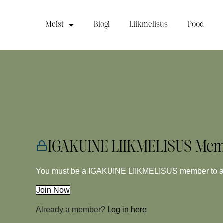
Meist
Blogi
Liikmelisus
Pood
IGAKUINE LIIKMELISUS Mem
You must be a IGAKUINE LIIKMELISUS member to acc
Join Now
Already a member?
Log in here