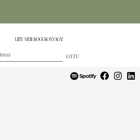
LIITU MEIE KOGUKONNAGA!
saa esimesena teada uutest toodetest, eripakkumistest ja muust.
LIITU