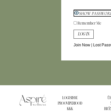
SHOW PASSWOR
Remember Me
Join Now
|
Lost Pas
LOGI SISSE
ÜR
PROOVIPERIOOD
KKK
BRÄN