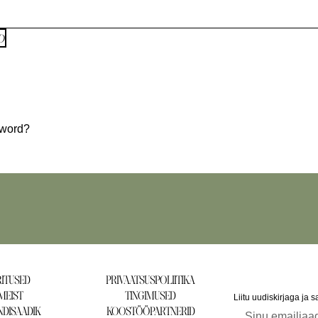
D
sword?
ITUSED
PRIVAATSUSPOLIITIKA
MEIST
TINGIMUSED
Liitu uudiskirjaga ja 
DISAADIK
KOOSTÖÖPARTNERID