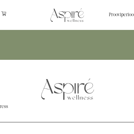
Prooviperioo
ress