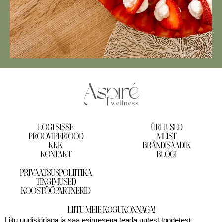
LOGI SISSE
ÜRITUSED
PROOVIPERIOOD
MEIST
KKK
BRÄNDISAADIK
KONTAKT
BLOGI
PRIVAATSUSPOLIITIKA
TINGIMUSED
KOOSTÖÖPARTNERID
LIITU MEIE KOGUKONNAGA!
Liitu uudiskirjaga ja saa esimesena teada uutest toodetest,