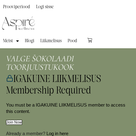
Prooviperiood
Logi sisse
Meist
Blogi
Liikmelisus
Pood
VALGE ŠOKOLAADI
TOORJUUSTUKOOK
IGAKUINE LIIKMELISUS
Membership Required
You must be a IGAKUINE LIIKMELISUS member to access
this content.
Join Now
Already a member?
Log in here