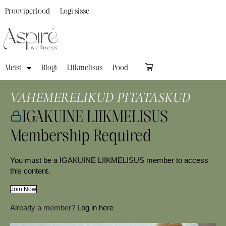
Prooviperiood
Logi sisse
Meist
Blogi
Liikmelisus
Pood
VAHEMERELIKUD PITATASKUD
IGAKUINE LIIKMELISUS
Membership Required
You must be a IGAKUINE LIIKMELISUS member to access
this content.
Join Now
Already a member?
Log in here