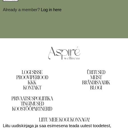
Already a member?
Log in here
LOGI SISSE
ÜRITUSED
PROOVIPERIOOD
MEIST
KKK
BRÄNDISAADIK
KONTAKT
BLOGI
PRIVAATSUSPOLIITIKA
TINGIMUSED
KOOSTÖÖPARTNERID
LIITU MEIE KOGUKONNAGA!
Liitu uudiskirjaga ja saa esimesena teada uutest toodetest,