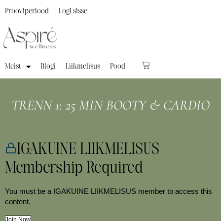
Prooviperiood
Logi sisse
Meist
Blogi
Liikmelisus
Pood
TRENN 1: 25 MIN BOOTY & CARDIO
IGAKUINE LIIKMELISUS
Membership Required
You must be a IGAKUINE LIIKMELISUS member to access this
content.
Join Now