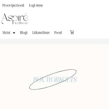
Prooviperiood
Logi sisse
Meist
Blogi
Liikmelisus
Pood
BOX WORKOUTS