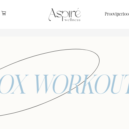
Prooviperioo
OX WORKOU