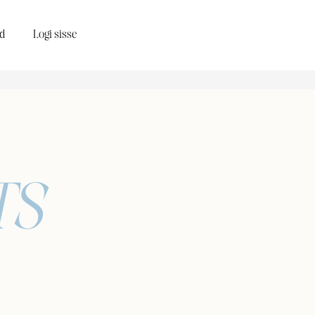
d
Logi sisse
TS