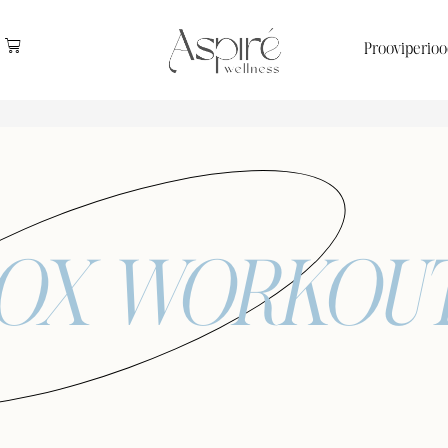
Prooviperioo
OX WORKOU