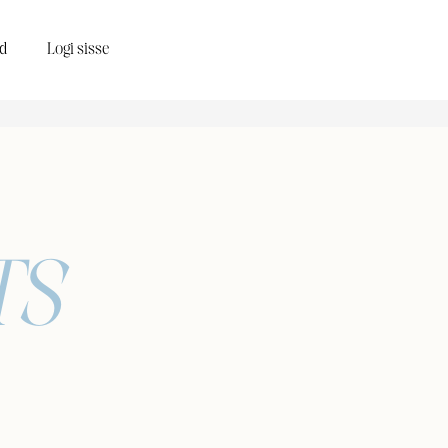
d
Logi sisse
TS