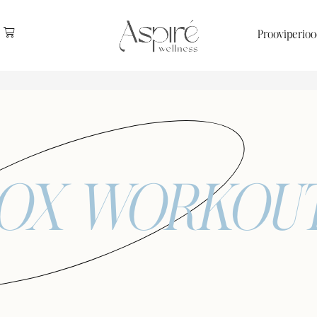
Prooviperioo
OX WORKOU