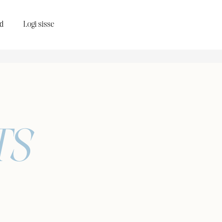
d
Logi sisse
TS