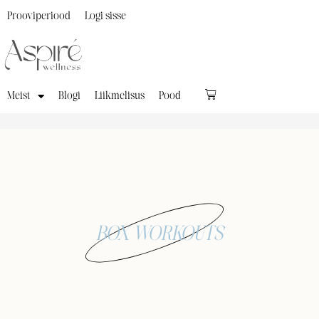
Prooviperiood
Logi sisse
Meist
Blogi
Liikmelisus
Pood
BOX WORKOUTS