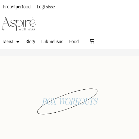
Prooviperiood
Logi sisse
Meist
Blogi
Liikmelisus
Pood
BOX WORKOUTS