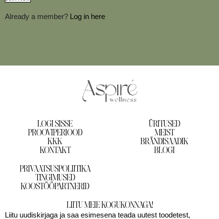
Already a member?
Log in here
LOGI SISSE
ÜRITUSED
PROOVIPERIOOD
MEIST
KKK
BRÄNDISAADIK
KONTAKT
BLOGI
PRIVAATSUSPOLIITIKA
TINGIMUSED
KOOSTÖÖPARTNERID
LIITU MEIE KOGUKONNAGA!
Liitu uudiskirjaga ja saa esimesena teada uutest toodetest,