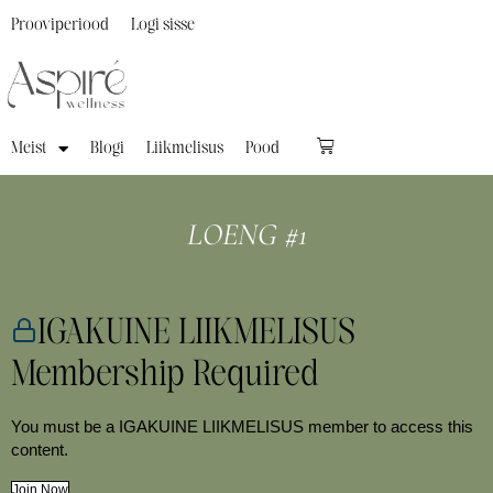
Prooviperiood
Logi sisse
Meist
Blogi
Liikmelisus
Pood
LOENG #1
IGAKUINE LIIKMELISUS
Membership Required
You must be a IGAKUINE LIIKMELISUS member to access this
content.
Join Now