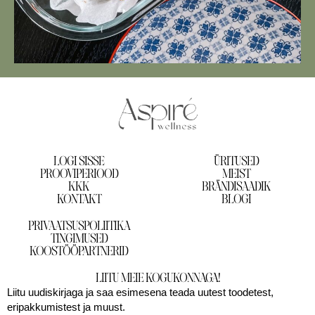
LOGI SISSE
ÜRITUSED
PROOVIPERIOOD
MEIST
KKK
BRÄNDISAADIK
KONTAKT
BLOGI
PRIVAATSUSPOLIITIKA
TINGIMUSED
KOOSTÖÖPARTNERID
LIITU MEIE KOGUKONNAGA!
Liitu uudiskirjaga ja saa esimesena teada uutest toodetest,
eripakkumistest ja muust.