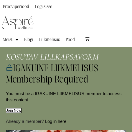
Prooviperiood
Logi sisse
Meist
Blogi
Liikmelisus
Pood
KOSUTAV LILLKAPSAVORM
IGAKUINE LIIKMELISUS
Membership Required
You must be a IGAKUINE LIIKMELISUS member to access
this content.
Join Now
Already a member?
Log in here