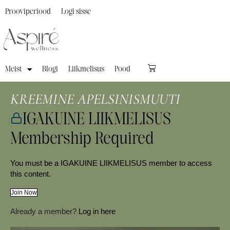
Prooviperiood
Logi sisse
Meist
Blogi
Liikmelisus
Pood
KREEMINE APELSINISMUUTI
IGAKUINE LIIKMELISUS
Membership Required
You must be a IGAKUINE LIIKMELISUS member to access
this content.
Join Now
Already a member?
Log in here