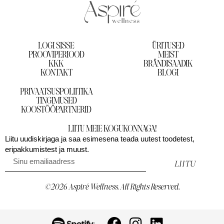
LOGI SISSE
ÜRITUSED
PROOVIPERIOOD
MEIST
KKK
BRÄNDISAADIK
KONTAKT
BLOGI
PRIVAATSUSPOLIITIKA
TINGIMUSED
KOOSTÖÖPARTNERID
LIITU MEIE KOGUKONNAGA!
Liitu uudiskirjaga ja saa esimesena teada uutest toodetest,
eripakkumistest ja muust.
LIITU
©2026 Aspiré Wellness. All Rights Reserved.