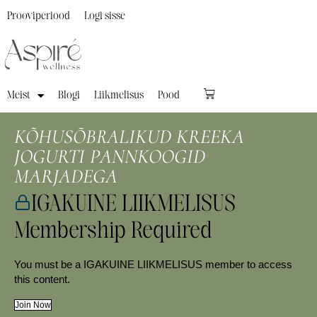
Prooviperiood
Logi sisse
Meist
Blogi
Liikmelisus
Pood
KÕHUSÕBRALIKUD KREEKA
JOGURTI PANNKOOGID
MARJADEGA
IGAKUINE LIIKMELISUS
Membership Required
You must be a IGAKUINE LIIKMELISUS member to access
this content.
Join Now