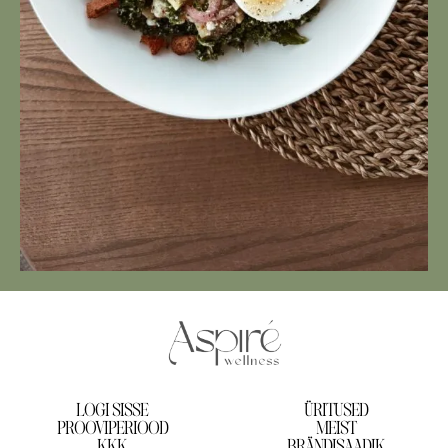
LOGI SISSE
ÜRITUSED
PROOVIPERIOOD
MEIST
KKK
BRÄNDISAADIK