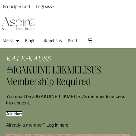
Prooviperiood
Logi sisse
Meist
Blogi
Liikmelisus
Pood
KALE-KAUSS
IGAKUINE LIIKMELISUS
Membership Required
You must be a IGAKUINE LIIKMELISUS member to access
this content.
Join Now
Already a member?
Log in here