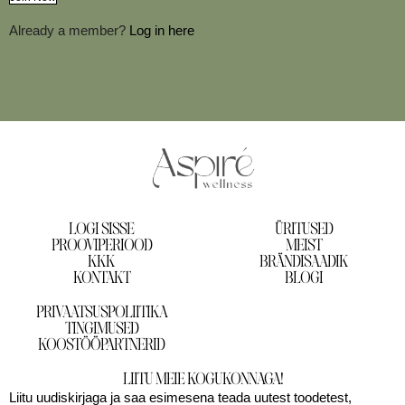
Already a member?
Log in here
LOGI SISSE
ÜRITUSED
PROOVIPERIOOD
MEIST
KKK
BRÄNDISAADIK
KONTAKT
BLOGI
PRIVAATSUSPOLIITIKA
TINGIMUSED
KOOSTÖÖPARTNERID
LIITU MEIE KOGUKONNAGA!
Liitu uudiskirjaga ja saa esimesena teada uutest toodetest,