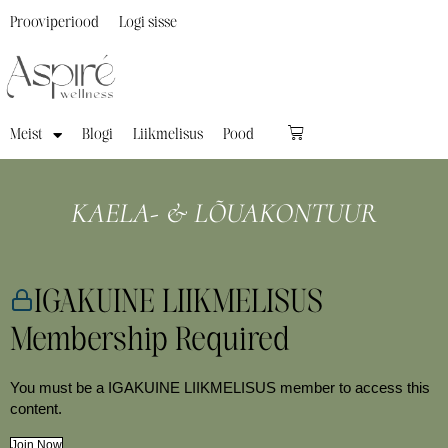
Prooviperiood
Logi sisse
Meist
Blogi
Liikmelisus
Pood
KAELA- & LÕUAKONTUUR
IGAKUINE LIIKMELISUS
Membership Required
You must be a IGAKUINE LIIKMELISUS member to access this
content.
Join Now