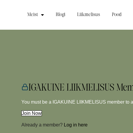
Meist
Blogi
Liikmelisus
Pood
IGAKUINE LIIKMELISUS Mem
You must be a IGAKUINE LIIKMELISUS member to acc
Join Now
Already a member?
Log in here