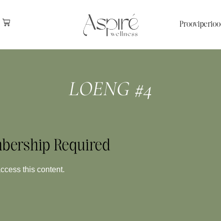
Prooviperioo
LOENG #4
bership Required
ess this content.