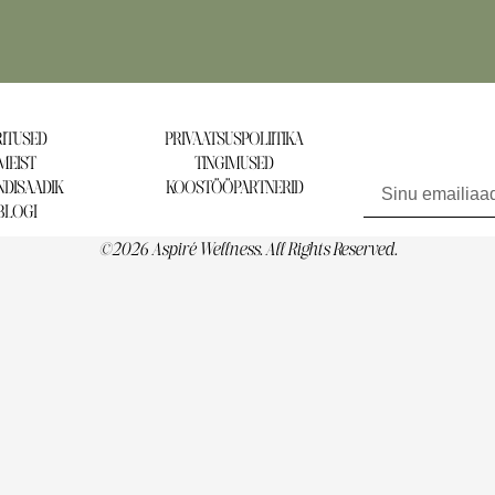
ITUSED
PRIVAATSUSPOLIITIKA
MEIST
TINGIMUSED
Liitu uudiskirjaga ja 
DISAADIK
KOOSTÖÖPARTNERID
BLOGI
©2026 Aspiré Wellness. All Rights Reserved.