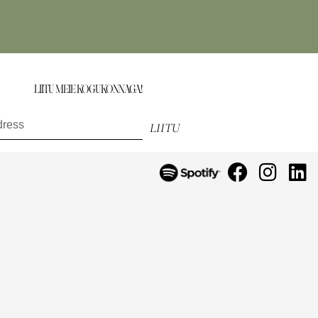
LIITU MEIE KOGUKONNAGA!
saa esimesena teada uutest toodetest, eripakkumistest ja muust.
LIITU