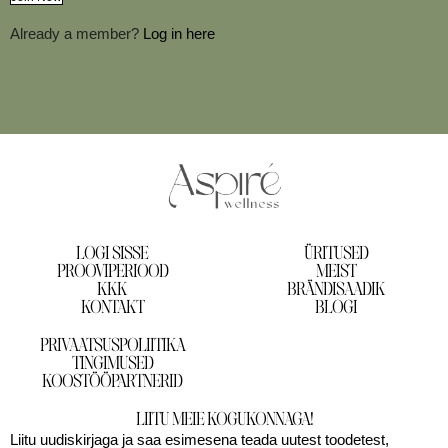
Already a member?
Log in here
LOGI SISSE
ÜRITUSED
PROOVIPERIOOD
MEIST
KKK
BRÄNDISAADIK
KONTAKT
BLOGI
PRIVAATSUSPOLIITIKA
TINGIMUSED
KOOSTÖÖPARTNERID
LIITU MEIE KOGUKONNAGA!
Liitu uudiskirjaga ja saa esimesena teada uutest toodetest,