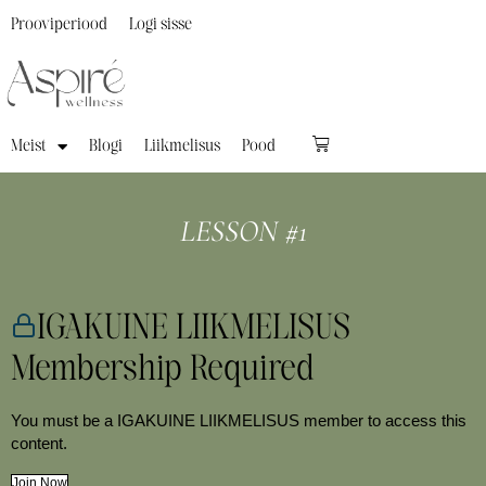
Prooviperiood
Logi sisse
Meist
Blogi
Liikmelisus
Pood
LESSON #1
IGAKUINE LIIKMELISUS
Membership Required
You must be a IGAKUINE LIIKMELISUS member to access this
content.
Join Now