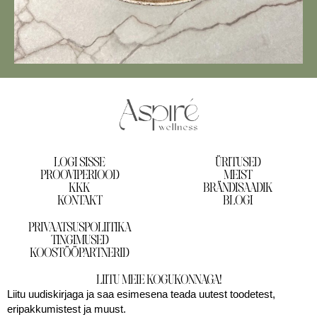
LOGI SISSE
ÜRITUSED
PROOVIPERIOOD
MEIST
KKK
BRÄNDISAADIK
KONTAKT
BLOGI
PRIVAATSUSPOLIITIKA
TINGIMUSED
KOOSTÖÖPARTNERID
LIITU MEIE KOGUKONNAGA!
Liitu uudiskirjaga ja saa esimesena teada uutest toodetest,
eripakkumistest ja muust.