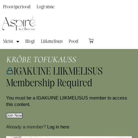
Prooviperiood
Logi sisse
Meist
Blogi
Liikmelisus
Pood
KRÕBE TOFUKAUSS
IGAKUINE LIIKMELISUS
Membership Required
You must be a IGAKUINE LIIKMELISUS member to access
this content.
Join Now
Already a member?
Log in here