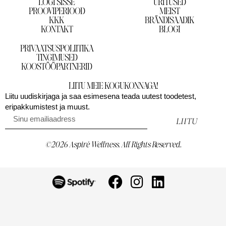
LOGI SISSE
ÜRITUSED
PROOVIPERIOOD
MEIST
KKK
BRÄNDISAADIK
KONTAKT
BLOGI
PRIVAATSUSPOLIITIKA
TINGIMUSED
KOOSTÖÖPARTNERID
LIITU MEIE KOGUKONNAGA!
Liitu uudiskirjaga ja saa esimesena teada uutest toodetest,
eripakkumistest ja muust.
LIITU
©2026 Aspiré Wellness. All Rights Reserved.