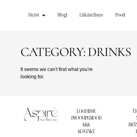
Meist
Blogi
Liikmelisus
Pood
CATEGORY: DRINKS
It seems we can't find what you're
looking for.
LOGI SISSE
ÜR
PROOVIPERIOOD
KKK
BRÄN
KONTAKT