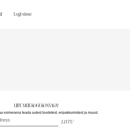
d
Logi sisse
LIITU MEIE KOGUKONNAGA!
saa esimesena teada uutest toodetest, eripakkumistest ja muust.
LIITU