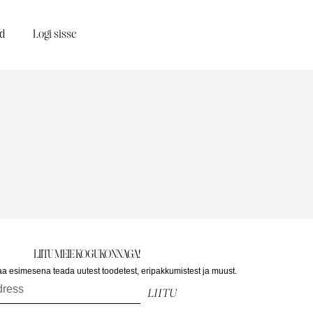
d
Logi sisse
LIITU MEIE KOGUKONNAGA!
saa esimesena teada uutest toodetest, eripakkumistest ja muust.
LIITU