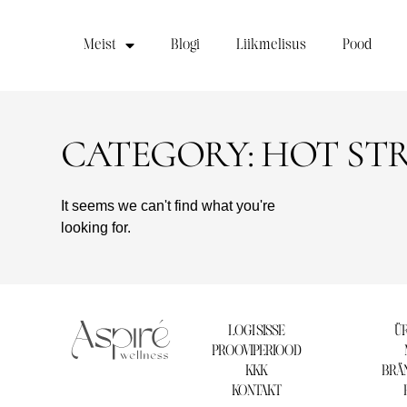
Meist
Blogi
Liikmelisus
Pood
CATEGORY: HOT STR
It seems we can't find what you're
looking for.
LOGI SISSE
ÜR
PROOVIPERIOOD
KKK
BRÄN
KONTAKT