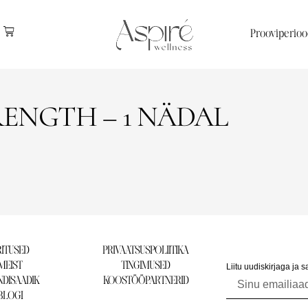
Prooviperioo
ENGTH – 1 NÄDAL
ITUSED
PRIVAATSUSPOLIITIKA
MEIST
TINGIMUSED
Liitu uudiskirjaga ja 
DISAADIK
KOOSTÖÖPARTNERID
BLOGI