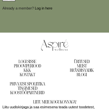
Already a member?
Log in here
LOGI SISSE
ÜRITUSED
PROOVIPERIOOD
MEIST
KKK
BRÄNDISAADIK
KONTAKT
BLOGI
PRIVAATSUSPOLIITIKA
TINGIMUSED
KOOSTÖÖPARTNERID
LIITU MEIE KOGUKONNAGA!
Liitu uudiskirjaga ja saa esimesena teada uutest toodetest,