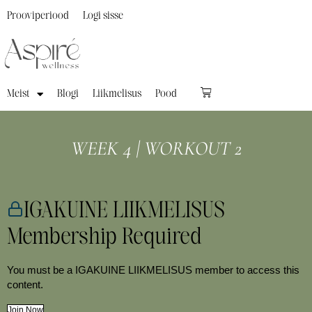
Prooviperiood
Logi sisse
Meist
Blogi
Liikmelisus
Pood
WEEK 4 | WORKOUT 2
IGAKUINE LIIKMELISUS
Membership Required
You must be a IGAKUINE LIIKMELISUS member to access this
content.
Join Now