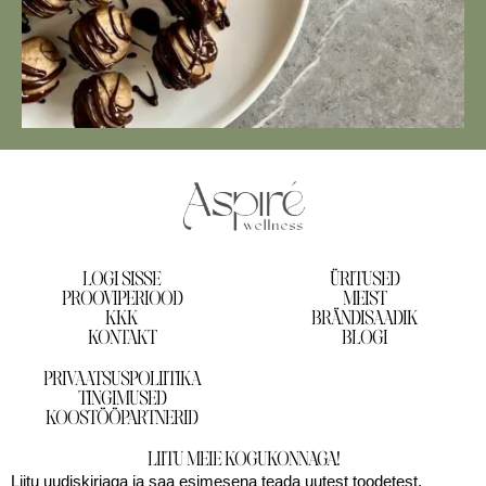
LOGI SISSE
ÜRITUSED
PROOVIPERIOOD
MEIST
KKK
BRÄNDISAADIK
KONTAKT
BLOGI
PRIVAATSUSPOLIITIKA
TINGIMUSED
KOOSTÖÖPARTNERID
LIITU MEIE KOGUKONNAGA!
Liitu uudiskirjaga ja saa esimesena teada uutest toodetest,