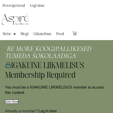
Prooviperiood
Logi sisse
Meist
Blogi
Liikmelisus
Pood
BE MORE KOOGIPALLIKESED
TUMEDA ŠOKOLAADIGA
IGAKUINE LIIKMELISUS
Membership Required
You must be a IGAKUINE LIIKMELISUS member to access
this content.
Join Now
Already a member?
Log in here