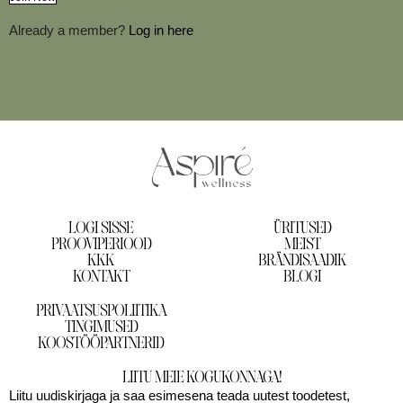
Already a member?
Log in here
LOGI SISSE
ÜRITUSED
PROOVIPERIOOD
MEIST
KKK
BRÄNDISAADIK
KONTAKT
BLOGI
PRIVAATSUSPOLIITIKA
TINGIMUSED
KOOSTÖÖPARTNERID
LIITU MEIE KOGUKONNAGA!
Liitu uudiskirjaga ja saa esimesena teada uutest toodetest,