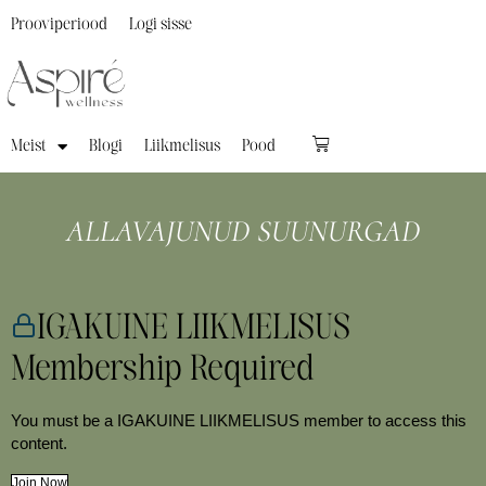
Prooviperiood
Logi sisse
Meist
Blogi
Liikmelisus
Pood
ALLAVAJUNUD SUUNURGAD
IGAKUINE LIIKMELISUS
Membership Required
You must be a IGAKUINE LIIKMELISUS member to access this
content.
Join Now