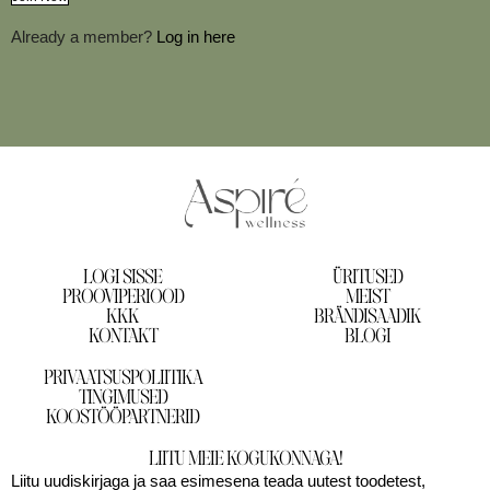
Already a member?
Log in here
LOGI SISSE
ÜRITUSED
PROOVIPERIOOD
MEIST
KKK
BRÄNDISAADIK
KONTAKT
BLOGI
PRIVAATSUSPOLIITIKA
TINGIMUSED
KOOSTÖÖPARTNERID
LIITU MEIE KOGUKONNAGA!
Liitu uudiskirjaga ja saa esimesena teada uutest toodetest,