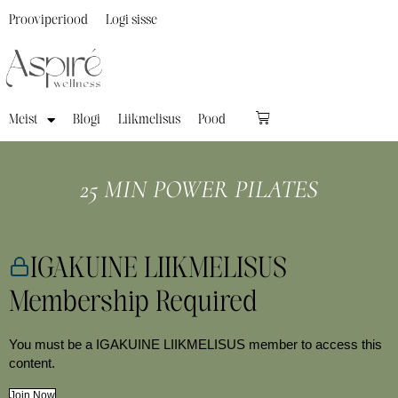
Prooviperiood
Logi sisse
Meist
Blogi
Liikmelisus
Pood
25 MIN POWER PILATES
IGAKUINE LIIKMELISUS
Membership Required
You must be a IGAKUINE LIIKMELISUS member to access this
content.
Join Now